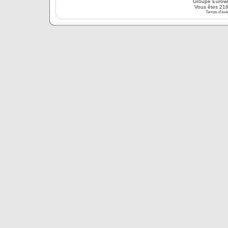
Groupe Eurow
Vous êtes 216
Temps d'éxéc