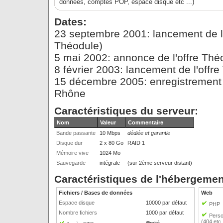
données, comptes POP, espace disque etc ...)
Dates:
23 septembre 2001: lancement de l
Théodule)
5 mai 2002: annonce de l'offre Thé
8 février 2003: lancement de l'offr
15 décembre 2005: enregistrement d
Rhône
Caractéristiques du serveur:
Nom
Valeur
Commentaire
Bande passante
10 Mbps
dédiée et garantie
Disque dur
2 x 80 Go
RAID 1
Mémoire vive
1024 Mo
Sauvegarde
intégrale
(sur 2ème serveur distant)
Caractéristiques de l'hébergemen
Fichiers / Bases de données
Web
Espace disque
10000 par défaut
PHP
Nombre fichiers
1000 par défaut
Perso
(404 etc .