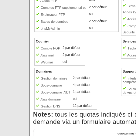
illimité
Accès FTP
Statis
2 par défaut
Comptes FTP supplémentaires
Accès lo
oui
Explorateur FTP
Accès 
2 par défaut
Bases de données
Comp
oui
phpMyAdmin
Sécurité
Courrier
Services
2 par défaut
Compte POP
Tâch
2 par défaut
Alias mail
Accè
oui
Webmail
Domaines
Support
2 par défaut
Gestion domaines
Interf
complète
4 par défaut
Sous-domaine
Sauve
1 par défaut
Sous-domaine .NET
de vos 
oui
Alias domaine
12 par défaut
Gestion DNS
Notes:
tous les quotas indiqués ci
demande via un formulaire automa
eurower.net